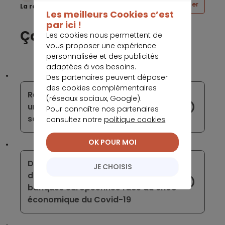
CONTINUER SANS ACCEPTER
Partager
La rédaction Meilleurtaux
Les meilleurs Cookies c’est
par ici !
Ça peut vous intéresser
Les cookies nous permettent de
vous proposer une expérience
personnalisée et des publicités
adaptées à vos besoins.
Des partenaires peuvent déposer
des cookies complémentaires
Refinancement bancaire : la BCE sort
(réseaux sociaux, Google).
une nouvelle fois son chéquier pour
Pour connaître nos partenaires
soutenir les banques européennes
consultez notre
politique cookies
.
OK POUR MOI
De nouvelles mesures s’ajoutent aux
JE CHOISIS
dispositifs de soutien destinés aux
banques européennes face au choc
économique du Covid-19