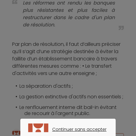
Les réformes ont rendu les banques
plus résistantes et plus faciles à
restructurer dans le cadre d'un plan
de résolution.
Par plan de résolution, il faut d’ailleurs préciser
qu’il s’agit d’une stratégie destinée à éviter la
faillite d’un établissement bancaire à travers
différentes mesures comme : • Le transfert
d'activités vers une autre enseigne ;
La séparation d'actifs ;
La gestion extinctive d'actifs non essentiels ;
Le renflouement interne dit bail-in évitant
de recourir à l'argent public.
Continuer sans accepter
Écrit par