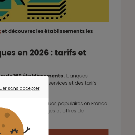
x
et découvrez les établissements les
s en 2026 : tarifs et
us de 160 établissements
: banques
hacune propose des services et des tarifs
uer sans accepter
ER SANS ACCEPTER
ctionné plusieurs banques populaires en France
arif minimum, avantages et offres de