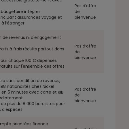
accessible gratuitement avec
Pas d’offre
n budgétaire intégrés
de
incluant assurances voyage et
bienvenue
s à l’étranger
n de revenus ni d'engagement
Pas d’offre
aits à frais réduits partout dans
de
bienvenue
 pour chaque 100 € dépensés
gratuits sur l'ensemble des offres
le sans condition de revenus,
198 nationalités chez Nickel
Pas d’offre
 en 5 minutes avec carte et RIB
de
médiatement
bienvenue
de plus de 8 000 buralistes pour
ts d’espèces
ompte orientées finance