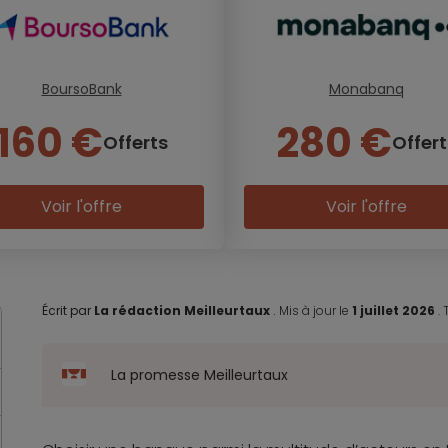
BoursoBank
Monabanq
160 €
280 €
Offerts
Offert
Voir l'offre
Voir l'offre
Écrit par
La rédaction Meilleurtaux
.
Mis à jour le
1 juillet 2026
.
La promesse Meilleurtaux