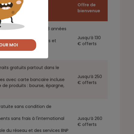
Offre de
bienvenue
oins chère en France 18 années
Jusqu’à 130
de produits bancaires et
€ offerts
OUR MOI
ctionnalités gratuites
aits gratuits partout dans le
Jusqu’à 250
les avec carte bancaire incluse
€ offerts
e produits : bourse, épargne,
ratuite sans condition de
ents sans frais à l'international
Jusqu’à 260
€ offerts
le du réseau et des services BNP