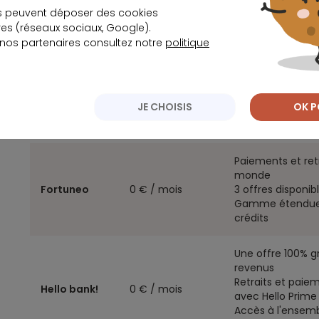
Abonnement
s peuvent déposer des cookies
Banque
mensuel
Avantages
s (réseaux sociaux, Google).
minimum
 nos partenaires consultez notre
politique
Élue banque la m
consécutives
BoursoBank
0 € / mois
Gamme complète 
JE CHOISIS
OK P
financiers
Plus de 1 000 fon
Paiements et retr
monde
Fortuneo
0 € / mois
3 offres disponib
Gamme étendue d
crédits
Une offre 100% g
revenus
Retraits et paiem
Hello bank!
0 € / mois
avec Hello Prime
Accès à l'ensemb