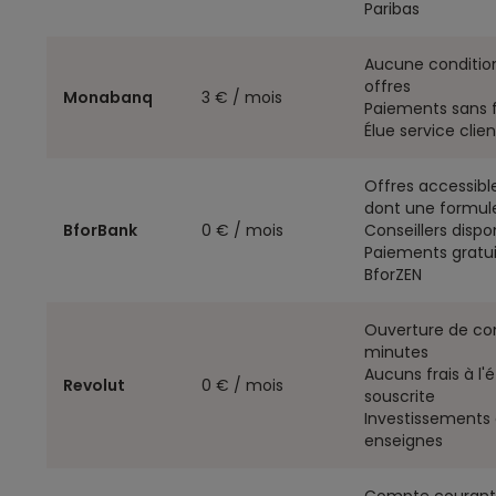
Paribas
Aucune conditio
offres
Monabanq
3 € / mois
Paiements sans f
Élue service clie
Offres accessibl
dont une formule
BforBank
0 € / mois
Conseillers dispo
Paiements gratuit
BforZEN
Ouverture de co
minutes
Aucuns frais à l'é
Revolut
0 € / mois
souscrite
Investissements 
enseignes