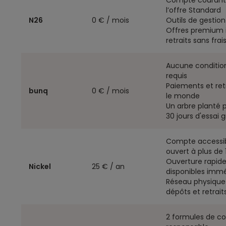
Compte courant 
l’offre Standard
N26
0 € / mois
Outils de gestio
Offres premium 
retraits sans frai
Aucune conditio
requis
Paiements et retr
bunq
0 € / mois
le monde
Un arbre planté
30 jours d'essai 
Compte accessib
ouvert à plus de 
Ouverture rapide
Nickel
25 € / an
disponibles im
Réseau physique 
dépôts et retrai
2 formules de c