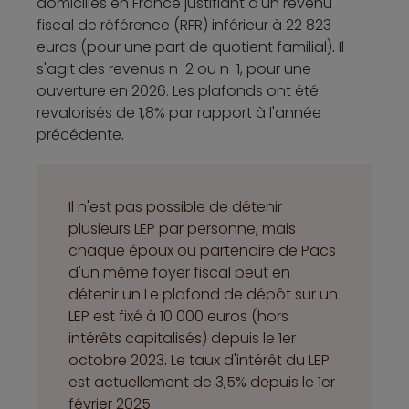
domiciliés en France justifiant d'un revenu
(Ultra)
fiscal de référence (RFR) inférieur à 22 823
euros (pour une part de quotient familial)
.
Il
10
s'agit des revenus n-2 ou n-1, pour une
Livret Zesto
2,75%
millions
Oui
ouverture en 2026. Les plafonds ont été
€
revalorisés de 1,8% par rapport à l'année
précédente
.
Livret
1 million
2,50%
Oui
Cashbee
€
Il n'est pas possible de détenir
10
plusieurs LEP par personne, mais
Livret
2,25%
millions
Oui
chaque époux ou partenaire de Pacs
Distingo
€
d'un même foyer fiscal peut en
détenir un Le plafond de dépôt sur un
LEP est fixé à 10 000 euros (hors
10
Livret
intérêts capitalisés) depuis le 1er
2,50%
millions
Ramify+
octobre 2023
.
Le taux d'intérêt du LEP
€
est actuellement de 3,5% depuis le 1er
février 2025
Tout