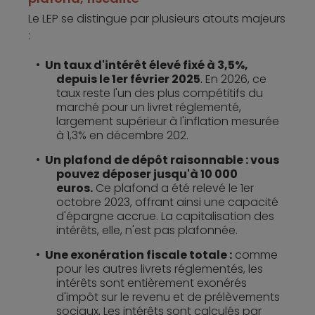
Le LEP se distingue par plusieurs atouts majeurs
Rentabilis
2%
Illimité
Oui
:
Monabanq
Un taux d'intérêt élevé fixé à 3,5%,
depuis le 1er février 2025
.
En 2026, ce
10
taux reste l'un des plus compétitifs du
Livret +
1,80%
millions
Oui
marché pour un livret réglementé,
Fortuneo
€
largement supérieur à l'inflation mesurée
à 1,3% en décembre 202.
Un plafond de dépôt raisonnable : vous
4
pouvez déposer jusqu'à 10 000
Livret Bfor+
1,80%
millions
Oui
euros.
Ce plafond a été relevé le 1er
€
octobre 2023, offrant ainsi une capacité
d'épargne accrue. La capitalisation des
intérêts, elle, n'est pas plafonnée.
Une exonération fiscale totale :
comme
pour les autres livrets réglementés, les
intérêts sont entièrement exonérés
Livret Hello
0,50%
Illimité
Oui
d'impôt sur le revenu et de prélèvements
Plus
sociaux
.
Les intérêts sont calculés par