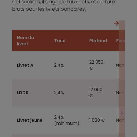
défiscalisés, il s'agit de taux nets, et de taux
bruts pour les livrets bancaires.
Nom du
Taux
Plafond
Fiscalisé
livret
22 950
Livret A
2,4%
Non
€
12 000
LDDS
2,4%
Non
€
2,4%
Livret jeune
1 600 €
Non
(minimum)