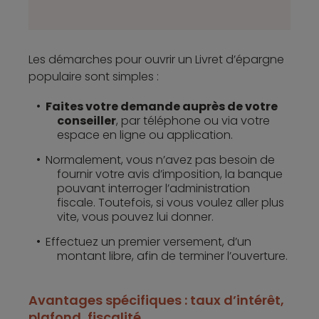
majeur
Oui
fiscalement
domicilié en
France
Les démarches pour ouvrir un Livret d’épargne
populaire sont simples :
Faites votre demande auprès de votre
Livret
2,50%
Illimité
Oui
conseiller
, par téléphone ou via votre
Bourso+
espace en ligne ou application.
Normalement, vous n’avez pas besoin de
fournir votre avis d’imposition, la banque
Super Livret
10
pouvant interroger l’administration
Placement-
2,50%
millions
Oui
fiscale. Toutefois, si vous voulez aller plus
direct
€
vite, vous pouvez lui donner.
Effectuez un premier versement, d’un
montant libre, afin de terminer l’ouverture.
10
Livret
2,45%
millions
Oui
Meilleurtaux
€
Avantages spécifiques : taux d’intérêt,
plafond, fiscalité