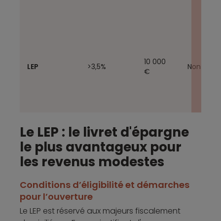
10 000
LEP
>3,5%
Non
€
Le LEP : le livret d'épargne
le plus avantageux pour
1%
les revenus modestes
(Standard
et
Compte
Plus), 1,50%
Conditions d’éligibilité et démarches
100 000
épargne
(Premium),
Oui
€
pour l’ouverture
Revolut
2,50%
(Metal),
Le LEP est réservé aux majeurs fiscalement
2,75%