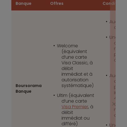
Banque
Offres
Conditions
Aucune 
de re
Une con
d’util
Welcome
moins
(équivalent
paiem
d’une carte
carte
Visa Classic, à
débit
immédiat et à
Aucune 
autorisation
de re
systématique)
Boursorama
pour l
Banque
imméd
Ultim (équivalent
400 e
d’une carte
de re
Visa Premier
, à
mois 
débit
débit 
immédiat ou
différé)
Une con