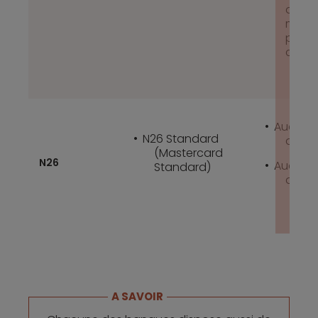
d’util
moins
paiem
carte
Aucune 
N26 Standard
de re
(Mastercard
N26
Aucune 
Standard)
d’util
A SAVOIR