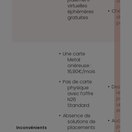
attrac
virtuelles
Chéquier
éphémères
de ch
gratuites
possib
Une carte
Metal
onéreuse :
16,90€/mois
Pas de carte
Des cond
physique
revenu
avec l’offre
pour o
N26
une ca
Standard
en déb
Absence de
Aucune 
solutions de
paiem
placements
Inconvénients