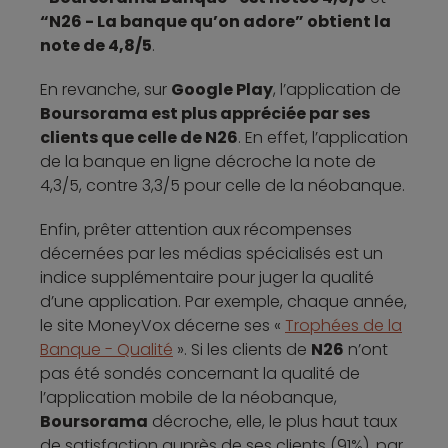
“N26 - La banque qu’on adore” obtient la
note de 4,8/5
.
En revanche, sur
Google Play
, l’application de
Boursorama est plus appréciée par ses
clients que celle de N26
. En effet, l’application
de la banque en ligne décroche la note de
4,3/5, contre 3,3/5 pour celle de la néobanque.
Enfin, prêter attention aux récompenses
décernées par les médias spécialisés est un
indice supplémentaire pour juger la qualité
d’une application. Par exemple, chaque année,
le site MoneyVox décerne ses «
Trophées de la
Banque - Qualité
». Si les clients de
N26
n’ont
pas été sondés concernant la qualité de
l’application mobile de la néobanque,
Boursorama
décroche, elle, le plus haut taux
de satisfaction auprès de ses clients (91%), par