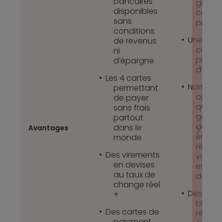
bancaires
gratui
disponibles
carte 
sans
prix at
conditions
Une ga
de revenus
compl
ni
produi
d’épargne
d’épa
Les 4 cartes
Nombreu
permettant
opérat
de payer
quotid
sans frais
gratui
partout
de co
dans le
Avantages
émissi
monde
récept
Des virements
vireme
en devises
encai
au taux de
de chè
change réel
Des offr
+
bienv
Des cartes de
réguliè
paiement