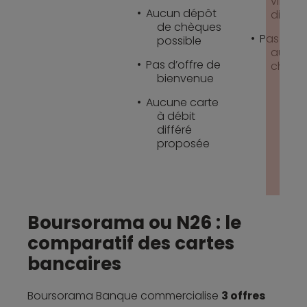
virtuell
Aucun dépôt
dispon
de chèques
Pas de v
possible
au tau
Pas d’offre de
change
bienvenue
Aucune carte
à débit
différé
proposée
Boursorama ou N26 : le
comparatif des cartes
bancaires
Boursorama Banque commercialise
3 offres