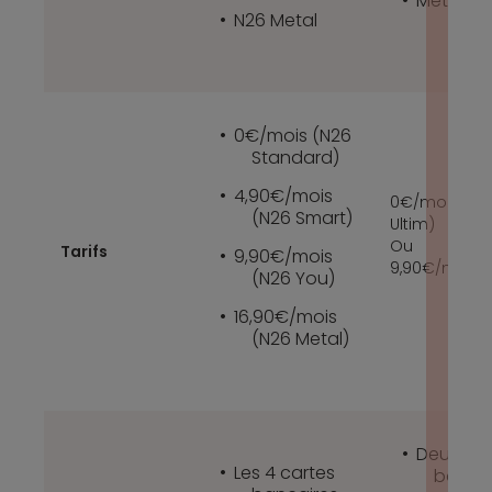
Metal
N26 Metal
0€/mois (N26
Standard)
4,90€/mois
0€/mois (We
(N26 Smart)
Ultim)
Ou
Tarifs
9,90€/mois
9,90€/mois 
(N26 You)
16,90€/mois
(N26 Metal)
Deux car
Les 4 cartes
bancai