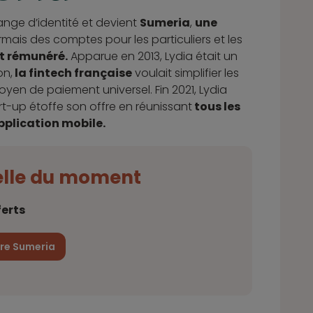
ange d’identité et devient
Sumeria
,
une
rmais des comptes pour les particuliers et les
t rémunéré.
Apparue en 2013, Lydia était un
on,
la fintech française
voulait simplifier les
yen de paiement universel. Fin 2021, Lydia
tart-up étoffe son offre en réunissant
tous les
pplication mobile.
elle du moment
ferts
fre Sumeria