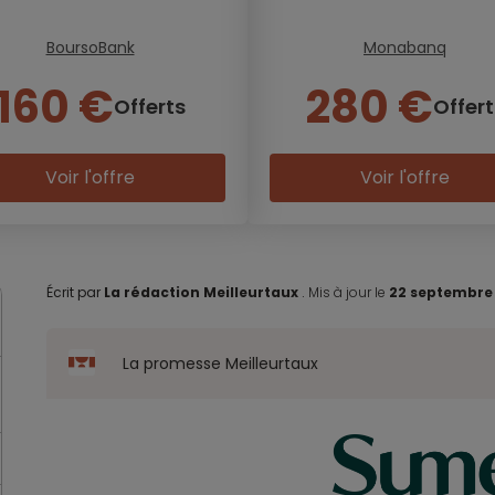
BoursoBank
Monabanq
160 €
280 €
Offerts
Offert
Voir l'offre
Voir l'offre
Écrit par
La rédaction Meilleurtaux
.
Mis à jour le
22 septembre
La promesse Meilleurtaux