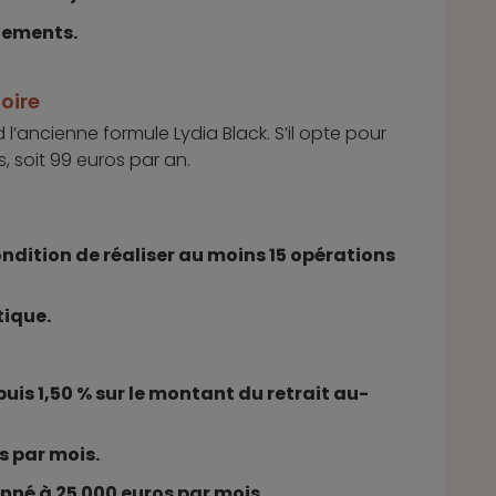
nements.
oire
 l’ancienne formule Lydia Black. S’il opte pour
ts, soit 99 euros par an.
ndition de réaliser au moins 15 opérations
tique.
puis 1,50 % sur le montant du retrait au-
s par mois.
né à 25 000 euros par mois.