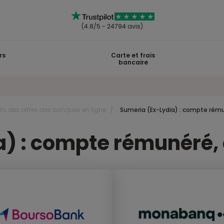
(4.8/5 - 24794 avis)
rs
Carte et frais
bancaire
s des offres des banques en ligne
Sumeria (Ex-Lydia) : compte rémun
 : compte rémunéré, of