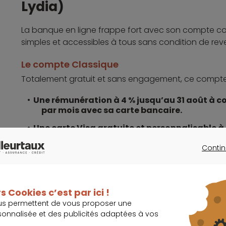
Lydia)
La banque en ligne frappe fort avec son compte cou
simples et accessibles à tous sans condition de re
Le compte Classique
Totalement gratuit et sans engagement, ce compte r
Une rémunération à 4 % jusqu’au 31 août à co
par mois avec sa carte bancaire.
Une carte Visa gratuite et personnalisable 
Un IBAN pour la mise en place de prélèvements
Contin
CONTINU
Des paiements internationaux gratuits illimi
Des virements instantanés gratuits.
s Cookies c’est par ici !
Des paiements mobiles sans contact au-delà
us permettent de vous proposer une
Pay.
sonnalisée et des publicités adaptées à vos