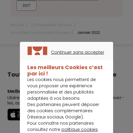
2017
Accueil
Comparateur banque
Actualités Comparateur Banque
Janvier 2022
Continuer sans accepter
CONTINUER SANS ACCEPTER
Les meilleurs Cookies c’est
par ici !
Tout Meilleurtaux dans votre poche
Les cookies nous permettent de
vous proposer une expérience
Meilleurtaux
personnalisée et des publicités
Libérez le potentiel de vos projets : préparez-les, suivez-
adaptées à vos besoins.
les, accomplissez-les.
Des partenaires peuvent déposer
des cookies complémentaires
Découvrir
(réseaux sociaux, Google).
Pour connaître nos partenaires
consultez notre
politique cookies
.