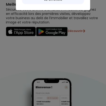
Meilleurtaux Partenaires
Sécurisez votre chiffre d’affaires immobilières, gagnez
en efficacité lors des premières visites, développez
votre business au delà de l’immobilier et travaillez votre
image et votre réputation.
Découvrir