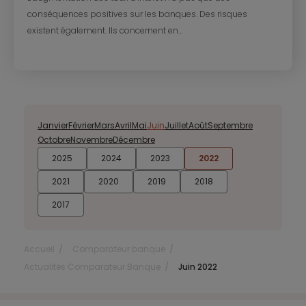
conséquences positives sur les banques. Des risques
existent également. Ils concernent en...
Janvier
Février
Mars
Avril
Mai
Juin
Juillet
Août
Septembre
Octobre
Novembre
Décembre
2025
2024
2023
2022
2021
2020
2019
2018
2017
Accueil
Comparateur banque
Actualités Comparateur Banque
Juin 2022