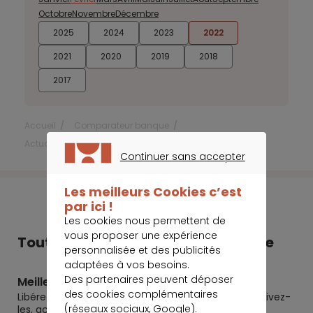
Octobre
Novembre
Décembre
2025
2024
2023
2022
2021
2020
2019
2018
2017
Accueil
Comparateur banque
Actualités Comparateur Banque
Février 2022
Continuer sans accepter
CONTINUER SANS ACCEPTER
Les meilleurs Cookies c’est
par ici !
Les cookies nous permettent de
vous proposer une expérience
Tout Meilleurtaux dans votre poche
personnalisée et des publicités
adaptées à vos besoins.
Des partenaires peuvent déposer
Meilleurtaux
des cookies complémentaires
Libérez le potentiel de vos projets : préparez-les, suivez-
(réseaux sociaux, Google).
les, accomplissez-les.