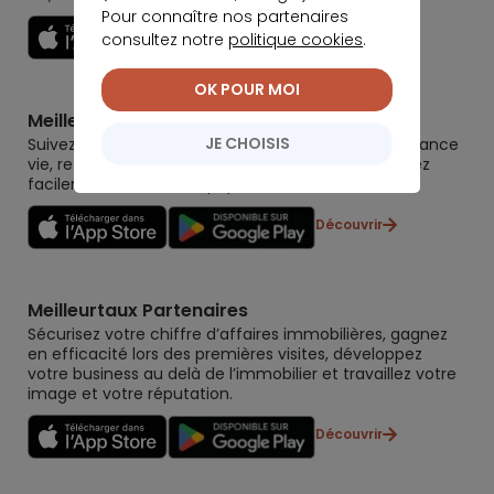
Pour connaître nos partenaires
Découvrir
consultez notre
politique cookies
.
OK POUR MOI
Meilleurtaux Placement
JE CHOISIS
Suivez la performance de tous vos contrats (assurance
vie, retraite, immobilier, défiscalisation) et re-versez
facilement. Garantie 0 paperasse.
Découvrir
Meilleurtaux Partenaires
Sécurisez votre chiffre d’affaires immobilières, gagnez
en efficacité lors des premières visites, développez
votre business au delà de l’immobilier et travaillez votre
image et votre réputation.
Découvrir