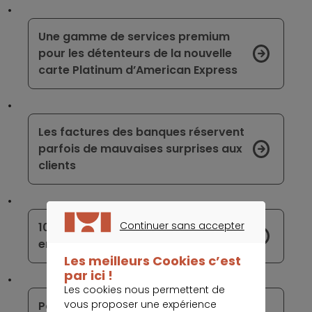
Une gamme de services premium
pour les détenteurs de la nouvelle
carte Platinum d’American Express
Les factures des banques réservent
parfois de mauvaises surprises aux
clients
Continuer sans accepter
1000 % de hausse des frais bancaires
CONTINUER SANS ACCEPTER
en 10 ans
Les meilleurs Cookies c’est
par ici !
Les cookies nous permettent de
vous proposer une expérience
PayPal compte s’affranchir