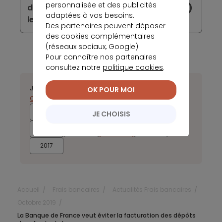
personnalisée et des publicités
définitivement d’eBay et rester
adaptées à vos besoins.
leader dans le secteur
Des partenaires peuvent déposer
des cookies complémentaires
(réseaux sociaux, Google).
Pour connaître nos partenaires
consultez notre
politique cookies
.
Janvier
Février
Mars
Avril
Mai
Juin
Juillet
Août
Septembre
OK POUR MOI
Octobre
Novembre
Décembre
2025
2024
2023
2022
JE CHOISIS
2021
2020
2019
2018
2017
Accueil
Frais bancaires
Actualités Frais bancaires
Octobre 2019
La Banque de France veut éviter la facturation des dépôts