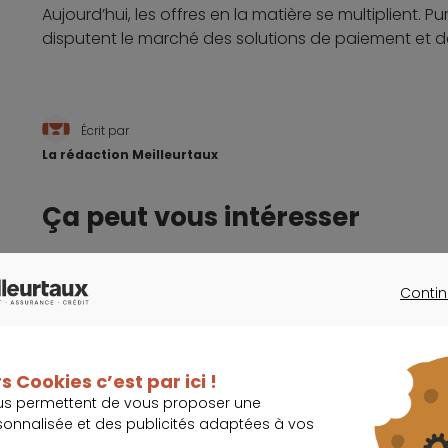
Aujourd’hui, les offres en la matière se multiplient. 
disputent le marché des solutions de paiement et des
Écrit par
La rédaction Meilleurtaux
Ça peut vous intéresser
Contin
La vulgarisation des paiements à distance sur 
CONTINU
Maroc.
s Cookies c’est par ici !
us permettent de vous proposer une
États-Unis : un regrettable malentendu concerna
sonnalisée et des publicités adaptées à vos