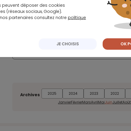
s peuvent déposer des cookies
s (réseaux sociaux, Google).
 nos partenaires consultez notre
politique
Boursorama anticipe les besoins de ses nouvea
paiement temporaire
JE CHOISIS
OK P
Le géant de la technologie sud-coréenne élarg
2025
2024
2023
2022
Archives
Janvier
Février
Mars
Avril
Mai
Juin
Juillet
Août