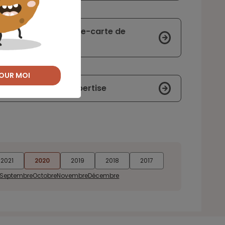
ux clients avec son e-carte de
OUR MOI
it son domaine d’expertise
2021
2020
2019
2018
2017
Septembre
Octobre
Novembre
Décembre