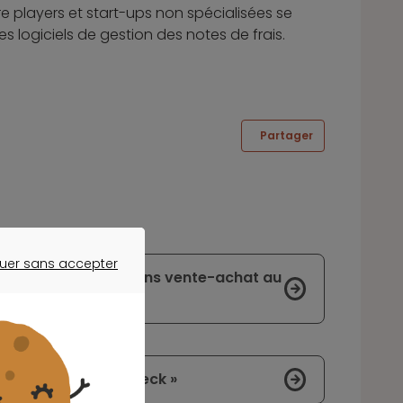
Pure players et start-ups non spécialisées se
 logiciels de gestion des notes de frais.
Partager
uer sans accepter
différentes opérations vente-achat au
ER SANS ACCEPTER
nt le « Stimulus check »