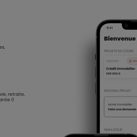
es,
e, retraite,
antie 0