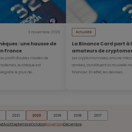
3 novembre 2020
Actualité
chèques : une hausse de
La Binance Card part à 
en France
amateurs de cryptomon
en territoire européen
é au profit d'autres modes de
Les cryptomonnaies, encore méco
odernes, le chèque est
années, constituent la nouvelle mi
registre le plus de...
financier. En effet, les devises...
2021
2020
2019
2018
2017
let
Août
Septembre
Octobre
Novembre
Décembre