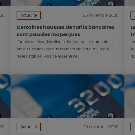
20
Actualité
25 novembre 2020
Certaines hausses de tarifs bancaires
L
sont passées inaperçues
f
a
L’année dernière, les clients des banques marocaines
Le
ont eu l’impression que les tarifs étaient quasiment
à 
restés stables. Mais ce ressenti ne...
ré
020
Actualité
20 novembre 2020