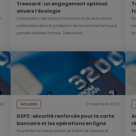
Treecard : un engagement optimal
T
envers l’écologie
f
n
n
L’implication des acteurs financiers et de leurs divers
Av
partenaires dans la protection de l’environnement peut
am
prendre diverses formes. Treecard et...
ba
020
Actualité
17 novembre 2020
DSP2 : sécurité renforcée pour la carte
A
bancaire et les opérations en ligne
r
l
Pour éviter la manipulation de billets de banque et
Ré