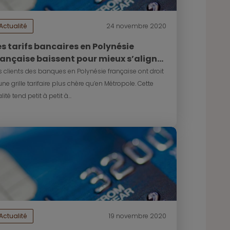
Actualité
24 novembre 2020
es tarifs bancaires en Polynésie
rançaise baissent pour mieux s’aligner
vec la métropole
s clients des banques en Polynésie française ont droit
une grille tarifaire plus chère qu’en Métropole. Cette
alité tend petit à petit à...
Actualité
19 novembre 2020