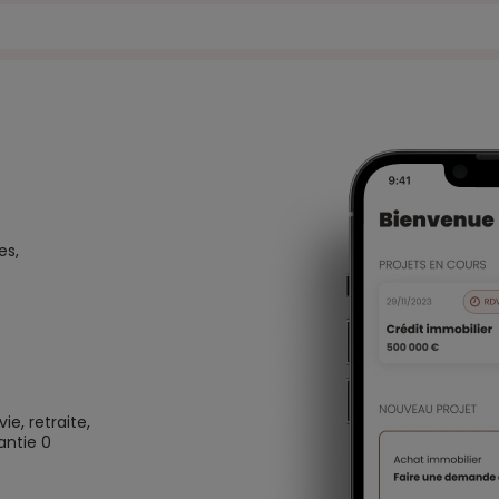
es,
e, retraite,
antie 0