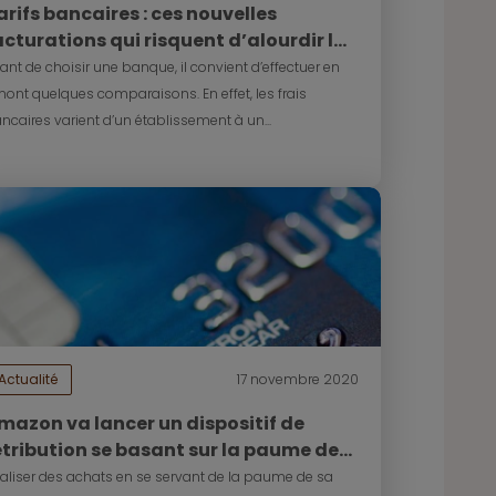
arifs bancaires : ces nouvelles
acturations qui risquent d’alourdir la
ote
ant de choisir une banque, il convient d’effectuer en
ont quelques comparaisons. En effet, les frais
ncaires varient d’un établissement à un...
Actualité
17 novembre 2020
mazon va lancer un dispositif de
étribution se basant sur la paume de
a main
aliser des achats en se servant de la paume de sa