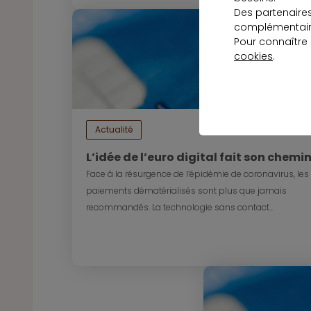
Des partenaire
complémentaire
Pour connaître
cookies
.
Actualité
12 novembre 2
L’idée de l’euro digital fait son chemi
Face à la résurgence de l’épidémie de coronavirus, les
paiements dématérialisés sont plus que jamais
recommandés. La technologie sans contact...