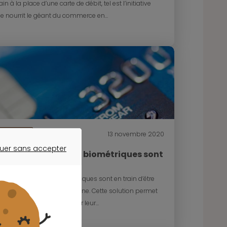
in à la place d’une carte de débit, tel est l’initiative
e nourrit le géant du commerce en...
Actualité
13 novembre 2020
uer sans accepter
es cartes bancaires biométriques sont
ER SANS ACCEPTER
estées en France
s cartes bancaires biométriques sont en train d’être
périmentées dans l’Hexagone. Cette solution permet
x consommateurs d’utiliser leur...