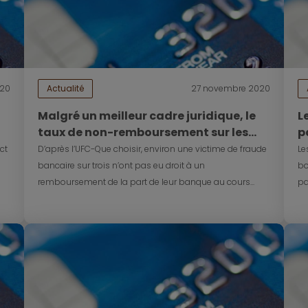
020
Actualité
27 novembre 2020
Malgré un meilleur cadre juridique, le
L
taux de non-remboursement sur les
p
fraudes bancaires augmente
r
ct
D’après l’UFC-Que choisir, environ une victime de fraude
Le
bancaire sur trois n’ont pas eu droit à un
bo
remboursement de la part de leur banque au cours...
pa