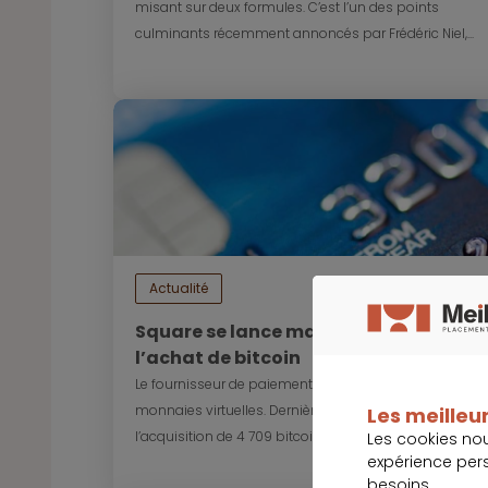
misant sur deux formules. C’est l’un des points
culminants récemment annoncés par Frédéric Niel,...
Actualité
16 novembre 2
Square se lance massivement dans
l’achat de bitcoin
Le fournisseur de paiement est prêt à parier sur les
monnaies virtuelles. Dernièrement, la fintech a fait
Les meilleur
l’acquisition de 4 709 bitcoin pour un...
Les cookies no
expérience per
besoins.