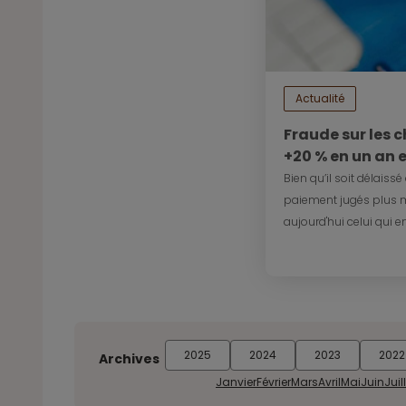
Actualité
Fraude sur les 
+20 % en un an 
Bien qu’il soit délaiss
paiement jugés plus m
aujourd'hui celui qui en
2025
2024
2023
2022
Archives
Janvier
Février
Mars
Avril
Mai
Juin
Juil