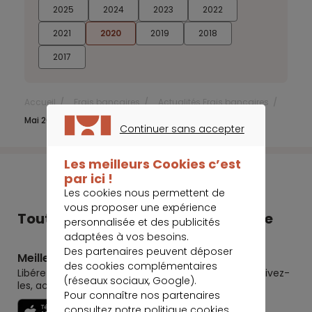
2025
2024
2023
2022
2021
2020
2019
2018
2017
Accueil
Frais bancaires
Actualités Frais bancaires
Mai 2020
Continuer sans accepter
CONTINUER SANS ACCEPTER
Les meilleurs Cookies c’est
par ici !
Les cookies nous permettent de
vous proposer une expérience
Tout Meilleurtaux dans votre poche
personnalisée et des publicités
adaptées à vos besoins.
Des partenaires peuvent déposer
Meilleurtaux
des cookies complémentaires
Libérez le potentiel de vos projets : préparez-les, suivez-
(réseaux sociaux, Google).
les, accomplissez-les.
Pour connaître nos partenaires
consultez notre
politique cookies
.
Découvrir