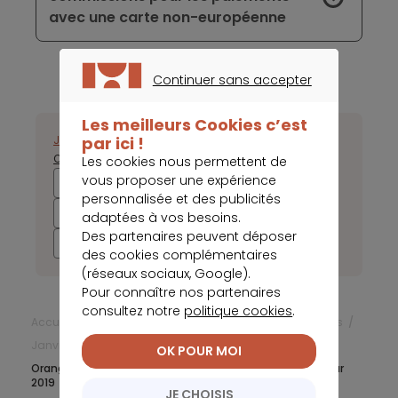
avec une carte non-européenne
Continuer sans accepter
CONTINUER SANS ACCEPTER
Les meilleurs Cookies c’est
par ici !
Janvier
Février
Mars
Avril
Mai
Juin
Juillet
Août
Septembre
Octobre
Novembre
Décembre
Les cookies nous permettent de
vous proposer une expérience
2025
2024
2023
2022
personnalisée et des publicités
2021
2020
2019
2018
adaptées à vos besoins.
Des partenaires peuvent déposer
2017
des cookies complémentaires
(réseaux sociaux, Google).
Pour connaître nos partenaires
consultez notre
politique cookies
.
Accueil
Frais bancaires
Actualités Frais bancaires
Janvier 2019
OK POUR MOI
Orange Bank brigue des résultats financiers positifs pour
2019
JE CHOISIS