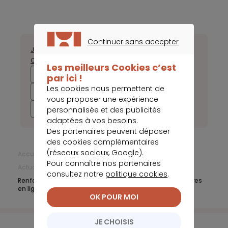
Continuer sans accepter
Janvier
Février
Mars
Avril
Mai
Juin
Juillet
Août
Septembre
CONTINUER SANS ACCEPTER
Octobre
Novembre
Décembre
Les meilleurs Cookies c’est
2025
2024
2023
2022
par ici !
Les cookies nous permettent de
2021
2020
2019
2018
vous proposer une expérience
2017
personnalisée et des publicités
adaptées à vos besoins.
Des partenaires peuvent déposer
des cookies complémentaires
(réseaux sociaux, Google).
Accueil
Comparateur banque
Pour connaître nos partenaires
Actualités Comparateur Banque
Mai 2019
consultez notre
politique cookies
.
Renforcement de la sécurité des transactions monétaires
en ligne
OK POUR MOI
JE CHOISIS