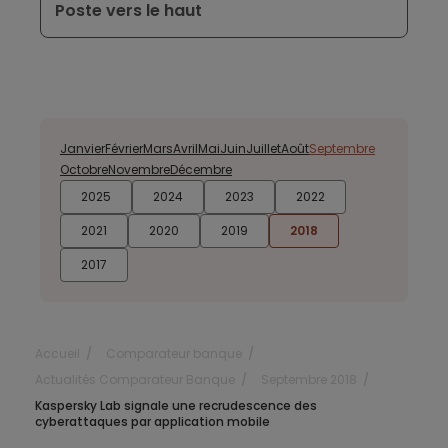
Poste vers le haut
Janvier
Février
Mars
Avril
Mai
Juin
Juillet
Août
Septembre
Octobre
Novembre
Décembre
2025
2024
2023
2022
2021
2020
2019
2018
2017
Accueil
Comparateur banque
Actualités Comparateur Banque
Septembre 2018
Kaspersky Lab signale une recrudescence des
cyberattaques par application mobile