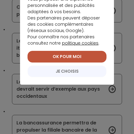
personnalisée et des publicités
Comme tous les ans, la course aux
adaptées à vos besoins.
prêts étudiants a été intense
Des partenaires peuvent déposer
des cookies complémentaires
(réseaux sociaux, Google).
Pour connaître nos partenaires
Les crises financières turque et
consultez notre
politique cookies
.
italienne menacent le secteur
bancaire européen
OK POUR MOI
JE CHOISIS
La politique monétaire japonaise
devrait servir d’exemple aux pays
occidentaux
La bancassurance permettra de
propulser la filiale bancaire de la