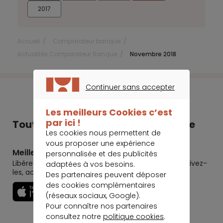
2017
Accueil
Comparateur banque
Actualités Comparateur Banque
Novembre 2018
Continuer sans accepter
CONTINUER SANS ACCEPTER
Les meilleurs Cookies c’est
par ici !
Tout Meilleurtaux dans votre poche
Les cookies nous permettent de
vous proposer une expérience
Meilleurtaux
personnalisée et des publicités
Libérez le potentiel de vos projets : préparez-les, suivez-
adaptées à vos besoins.
les, accomplissez-les.
Des partenaires peuvent déposer
des cookies complémentaires
Découvrir
(réseaux sociaux, Google).
Pour connaître nos partenaires
consultez notre
politique cookies
.