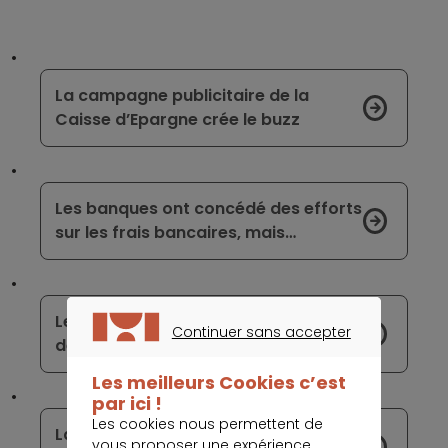
La campagne publicitaire de la
Caisse d’Epargne crée le buzz
Les banques ont concédé des efforts
sur les frais bancaires, mais…
Le secteur bancaire sous la menace
Continuer sans accepter
de sanctions des superviseurs
CONTINUER SANS ACCEPTER
Les meilleurs Cookies c’est
par ici !
Les cookies nous permettent de
La carte bancaire à empreinte
vous proposer une expérience