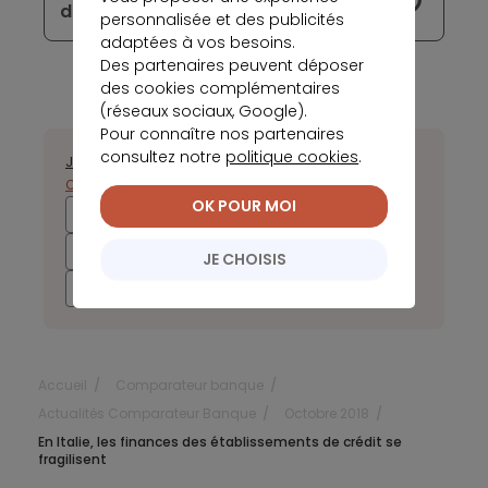
digitale sera expérimentée en France
personnalisée et des publicités
adaptées à vos besoins.
Des partenaires peuvent déposer
des cookies complémentaires
(réseaux sociaux, Google).
Pour connaître nos partenaires
consultez notre
politique cookies
.
Janvier
Février
Mars
Avril
Mai
Juin
Juillet
Août
Septembre
Octobre
Novembre
Décembre
OK POUR MOI
2025
2024
2023
2022
2021
2020
2019
2018
JE CHOISIS
2017
Accueil
Comparateur banque
Actualités Comparateur Banque
Octobre 2018
En Italie, les finances des établissements de crédit se
fragilisent