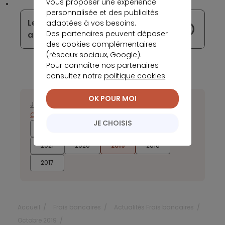
vous proposer une expérience
personnalisée et des publicités
Les tarifs pourraient bientôt
adaptées à vos besoins.
Des partenaires peuvent déposer
augmenter chez Société Générale
des cookies complémentaires
(réseaux sociaux, Google).
Pour connaître nos partenaires
consultez notre
politique cookies
.
OK POUR MOI
Janvier
Février
Mars
Avril
Mai
Juin
Juillet
Août
Septembre
Octobre
Novembre
Décembre
JE CHOISIS
2025
2024
2023
2022
2021
2020
2019
2018
2017
Accueil
Frais bancaires
Actualités Frais bancaires
Octobre 2019