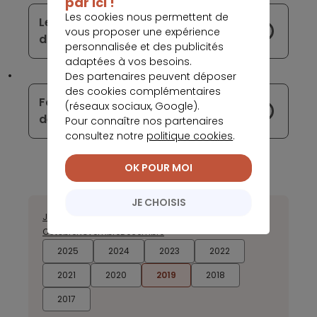
par ici !
Les cookies nous permettent de
Les frais bancaires de la banque
vous proposer une expérience
d'AXA en hausse
personnalisée et des publicités
adaptées à vos besoins.
Des partenaires peuvent déposer
des cookies complémentaires
Fortuneo lance à son tour une offre
(réseaux sociaux, Google).
de souscription exceptionnelle !
Pour connaître nos partenaires
consultez notre
politique cookies
.
OK POUR MOI
JE CHOISIS
Janvier
Février
Mars
Avril
Mai
Juin
Juillet
Août
Septembre
Octobre
Novembre
Décembre
2025
2024
2023
2022
2021
2020
2019
2018
2017