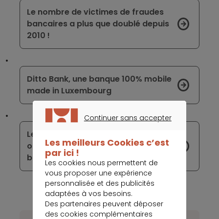
Le nombre de victimes de fraudes
bancaires a plus que doublé depuis
2010 !
Ditto Bank, une banque 100% mobile
made in Luxembourg
Continuer sans accepter
CONTINUER SANS ACCEPTER
Le paiement instantané sera bientôt
Les meilleurs Cookies c’est
opérationnel dans le secteur
par ici !
bancaire français
Les cookies nous permettent de
vous proposer une expérience
personnalisée et des publicités
adaptées à vos besoins.
Des partenaires peuvent déposer
des cookies complémentaires