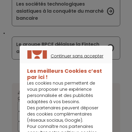
Les sociétés technologiques
asiatiques à la conquête du marché
bancaire
Le groupe BPCE délaisse la Fintech
allemande Fidor
Continuer sans accepter
CONTINUER SANS ACCEPTER
Les meilleurs Cookies c’est
par ici !
Les cookies nous permettent de
vous proposer une expérience
Janvier
Février
Mars
Avril
Mai
Juin
Juillet
Août
Septembre
personnalisée et des publicités
Octobre
Novembre
Décembre
adaptées à vos besoins.
2026
2025
2024
2023
Des partenaires peuvent déposer
des cookies complémentaires
2022
2021
2020
2019
(réseaux sociaux, Google).
Pour connaître nos partenaires
2018
2017