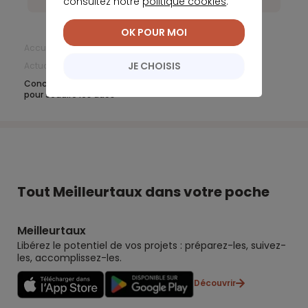
consultez notre
politique cookies
.
OK POUR MOI
Accueil
Banque en ligne
JE CHOISIS
Actualités Banque en Ligne
Mai 2019
Concurrence intense entre acteurs du secteur bancaire
pour séduire les ados
Tout Meilleurtaux dans votre poche
Meilleurtaux
Libérez le potentiel de vos projets : préparez-les, suivez-
les, accomplissez-les.
Découvrir