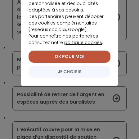
À partir de 2022, certains clients
personnalisée et des publicités
d’Amazon ne pourront plus utiliser
adaptées à vos besoins.
leur carte de crédit Visa émise en
Des partenaires peuvent déposer
des cookies complémentaires
Grande-Bretagne pour leurs achats
(réseaux sociaux, Google).
sur la plateforme
Pour connaître nos partenaires
consultez notre
politique cookies
.
OK POUR MOI
Moyens de paiement : une mutation
profonde à anticiper
JE CHOISIS
Possibilité de retirer de l’argent en
espèces auprès des buralistes
L’exécutif œuvre pour la mise en
place d’un dispositif de soutien