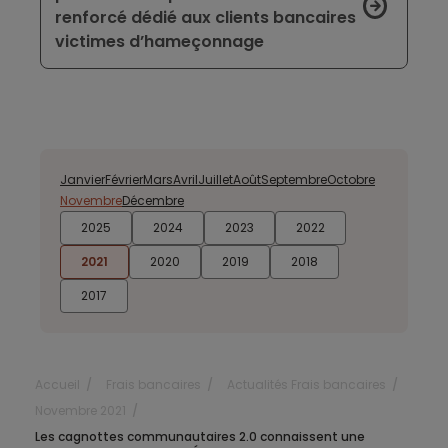
renforcé dédié aux clients bancaires
victimes d’hameçonnage
Janvier
Février
Mars
Avril
Juillet
Août
Septembre
Octobre
Novembre
Décembre
2025
2024
2023
2022
2021
2020
2019
2018
2017
Accueil
Frais bancaires
Actualités Frais bancaires
Novembre 2021
Les cagnottes communautaires 2.0 connaissent une