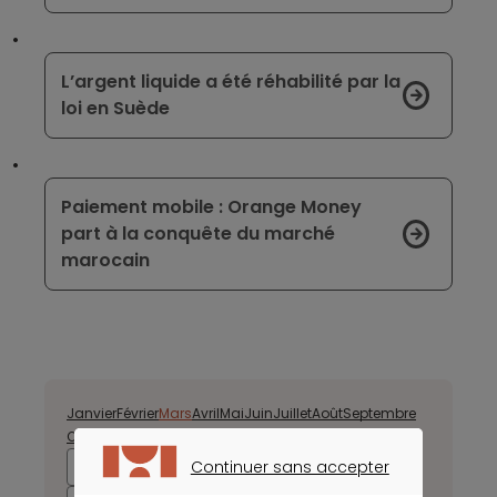
L’argent liquide a été réhabilité par la
loi en Suède
Paiement mobile : Orange Money
part à la conquête du marché
marocain
Janvier
Février
Mars
Avril
Mai
Juin
Juillet
Août
Septembre
Octobre
Novembre
Décembre
Continuer sans accepter
2025
2024
2023
2022
CONTINUER SANS ACCEPTER