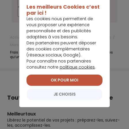
2021
2020
2019
2018
Les meilleurs Cookies c’est
par ici !
2017
Les cookies nous permettent de
vous proposer une expérience
personnalisée et des publicités
adaptées à vos besoins.
Accueil
Frais bancaires
Actualités Frais bancaires
Des partenaires peuvent déposer
Mars 2020
des cookies complémentaires
Frais d’incidence bancaire : les clients ne seront pénalisés
(réseaux sociaux, Google).
qu’une fois par rejet
Pour connaître nos partenaires
consultez notre
politique cookies
.
OK POUR MOI
JE CHOISIS
Tout Meilleurtaux dans votre poche
Meilleurtaux
Libérez le potentiel de vos projets : préparez-les, suivez-
les, accomplissez-les.