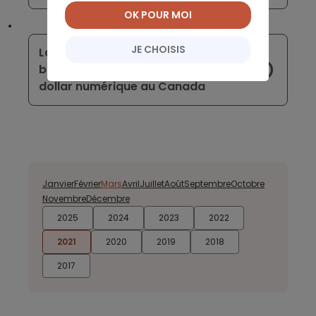
OK POUR MOI
JE CHOISIS
La pandémie a fait pencher la
balance en faveur de l’adoption du
dollar numérique au Canada
Janvier
Février
Mars
Avril
Juillet
Août
Septembre
Octobre
Novembre
Décembre
2025
2024
2023
2022
2021
2020
2019
2018
2017