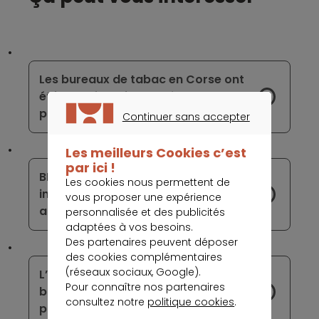
Les bureaux de tabac en Corse ont
été transformés en point de vente
pour Nickel
Continuer sans accepter
CONTINUER SANS ACCEPTER
Les meilleurs Cookies c’est
par ici !
BNP Paribas a décidé de ne plus
Les cookies nous permettent de
investir dans le commerce de pétrole
vous proposer une expérience
amazonien
personnalisée et des publicités
adaptées à vos besoins.
Des partenaires peuvent déposer
des cookies complémentaires
(réseaux sociaux, Google).
L’attrition du parc d’agences
Pour connaître nos partenaires
bancaires en France est un
consultez notre
politique cookies
.
phénomène vieux de deux décennies