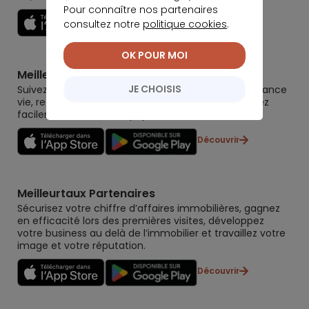
Pour connaître nos partenaires
Découvrir
consultez notre
politique cookies
.
OK POUR MOI
Meilleurtaux Placement
JE CHOISIS
Suivez la performance de tous vos contrats (assurance
vie, retraite, immobilier, défiscalisation) et re-versez
facilement. Garantie 0 paperasse.
Découvrir
Meilleurtaux Partenaires
Sécurisez votre chiffre d’affaires immobilières, gagnez
en efficacité lors des premières visites, développez
votre business au delà de l’immobilier et travaillez votre
image et votre réputation.
Découvrir