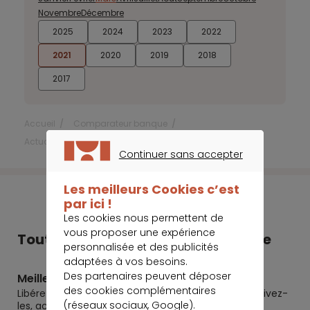
Novembre
Décembre
2025
2024
2023
2022
2021
2020
2019
2018
2017
Accueil
Comparateur banque
Actualités Comparateur Banque
Mars 2021
Continuer sans accepter
CONTINUER SANS ACCEPTER
Les meilleurs Cookies c’est
par ici !
Les cookies nous permettent de
vous proposer une expérience
Tout Meilleurtaux dans votre poche
personnalisée et des publicités
adaptées à vos besoins.
Des partenaires peuvent déposer
Meilleurtaux
des cookies complémentaires
Libérez le potentiel de vos projets : préparez-les, suivez-
(réseaux sociaux, Google).
les, accomplissez-les.