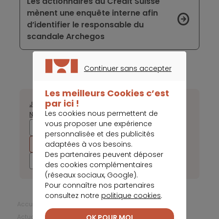
Les actionnaires du Crédit Suisse
mènent une enquête interne afin
d’identifier le responsable du
scandale Archegos
Continuer sans accepter
CONTINUER SANS ACCEPTER
Les meilleurs Cookies c’est
par ici !
Janvier
Février
Mars
Avril
Juillet
Août
Septembre
Octobre
Les cookies nous permettent de
Novembre
Décembre
vous proposer une expérience
2025
2024
2023
2022
personnalisée et des publicités
adaptées à vos besoins.
2021
2020
2019
2018
Des partenaires peuvent déposer
2017
des cookies complémentaires
(réseaux sociaux, Google).
Pour connaître nos partenaires
consultez notre
politique cookies
.
Accueil
Comparateur banque
OK POUR MOI
Actualités Comparateur Banque
Avril 2021