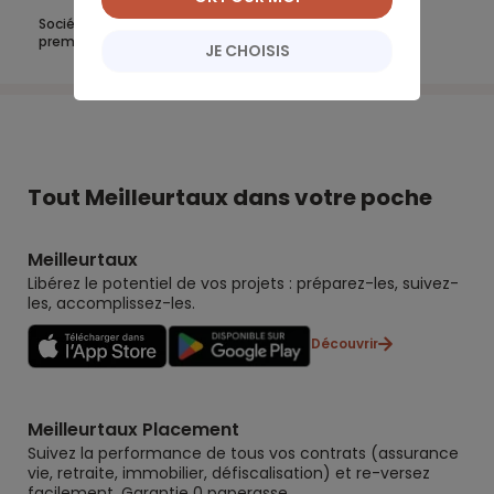
Société Générale affiche une excellente rentabilité au
premier semestre 2021
JE CHOISIS
Tout Meilleurtaux dans votre poche
Meilleurtaux
Libérez le potentiel de vos projets : préparez-les, suivez-
les, accomplissez-les.
Découvrir
Meilleurtaux Placement
Suivez la performance de tous vos contrats (assurance
vie, retraite, immobilier, défiscalisation) et re-versez
facilement. Garantie 0 paperasse.