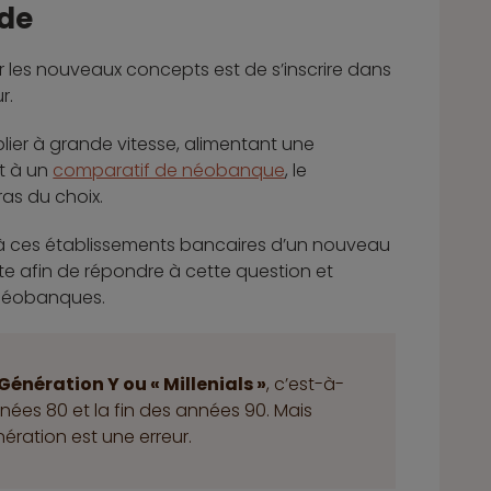
de
ur les nouveaux concepts est de s’inscrire dans
r.
lier à grande vitesse, alimentant une
t à un
comparatif de néobanque
, le
ras du choix.
l à ces établissements bancaires d’un nouveau
e afin de répondre à cette question et
s néobanques.
 Génération Y ou « Millenials »
, c’est-à-
nées 80 et la fin des années 90. Mais
ération est une erreur.