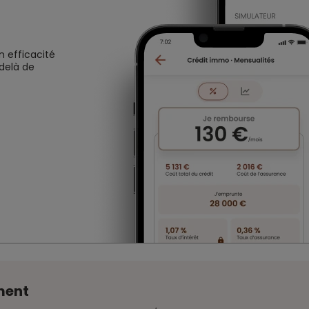
n efficacité
 delà de
ment