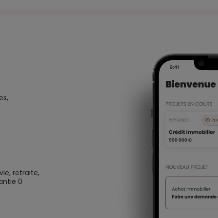
es,
e, retraite,
antie 0