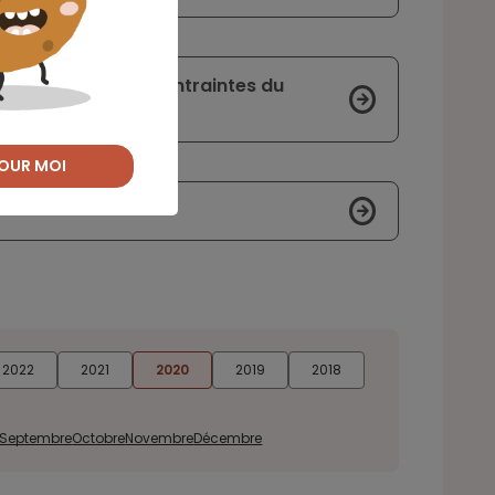
ien que mal aux contraintes du
OUR MOI
2022
2021
2020
2019
2018
Septembre
Octobre
Novembre
Décembre