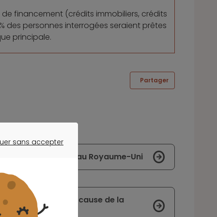
de financement (crédits immobiliers, crédits
% des personnes interrogées seraient prêtes
que principale.
Partager
uer sans accepter
ER SANS ACCEPTER
esservir ses clients au Royaume-Uni
on taux directeur à cause de la