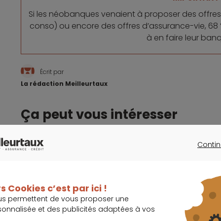
Si les néobanques venaient à proposer des offres 
conso) ou encore des offres d’assurance-vie, 68 
à en faire leur ban
Écrit par
La rédaction Meilleurtaux
Ça peut vous intéresser
Contin
CONTINU
Une néobanque allemande a choisi de ne plus d
s Cookies c’est par ici !
us permettent de vous proposer une
La banque centrale norvégienne a fait baisser s
sonnalisée et des publicités adaptées à vos
pandémie de coronavirus