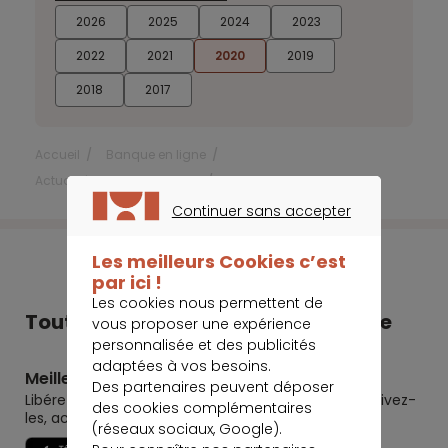
2026
2025
2024
2023
2022
2021
2020
2019
2018
2017
Accueil
Banque en ligne
Actualités Banque en Ligne
Juillet 2020
Continuer sans accepter
CONTINUER SANS ACCEPTER
Les meilleurs Cookies c’est
par ici !
Les cookies nous permettent de
Tout Meilleurtaux dans votre poche
vous proposer une expérience
personnalisée et des publicités
adaptées à vos besoins.
Meilleurtaux
Des partenaires peuvent déposer
Libérez le potentiel de vos projets : préparez-les, suivez-
des cookies complémentaires
les, accomplissez-les.
(réseaux sociaux, Google).