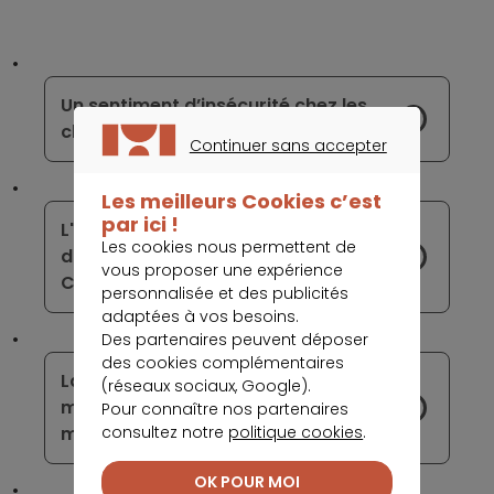
Un sentiment d’insécurité chez les
clients des néobanques
Continuer sans accepter
CONTINUER SANS ACCEPTER
Les meilleurs Cookies c’est
par ici !
L'Angleterre ne baisse pas les bras
Les cookies nous permettent de
dans le combat contre les aléas du
vous proposer une expérience
Coronavirus.
personnalisée et des publicités
adaptées à vos besoins.
Des partenaires peuvent déposer
des cookies complémentaires
La concurrence s’intensifie sur le
(réseaux sociaux, Google).
marché des offres bancaires pour
Pour connaître nos partenaires
consultez notre
politique cookies
.
mineurs
OK POUR MOI