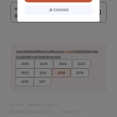
Vybe se veut être une banque pour la
JE CHOISIS
génération Z
Janvier
Février
Mars
Avril
Mai
Juin
Juillet
Août
Septembre
Octobre
Novembre
Décembre
2026
2025
2024
2023
2022
2021
2020
2019
2018
2017
Accueil
Banque en ligne
Actualités Banque en Ligne
Juillet 2020