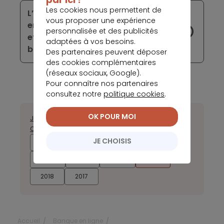
Les cookies nous permettent de
L’API de Railsbank facilite l’accès des
vous proposer une expérience
entreprises, des autoentrepreneurs
personnalisée et des publicités
et professions libérales aux services
adaptées à vos besoins.
bancaires
Des partenaires peuvent déposer
des cookies complémentaires
(réseaux sociaux, Google).
Pour connaître nos partenaires
consultez notre
politique cookies
.
OK POUR MOI
Janvier
Février
Mars
Avril
Mai
Juin
Juillet
Août
Septembre
Octobre
Novembre
Décembre
JE CHOISIS
2026
2025
2024
2023
2022
2021
2020
2019
2018
2017
Accueil
Banque en ligne