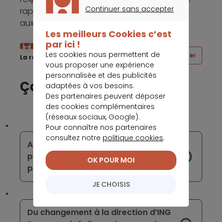
Continuer sans accepter
rapidement et efficacement pour répondre
CONTINUER SANS ACCEPTER
aux besoins des clients.
Les meilleurs Cookies c’est
par ici !
Écrit par
Les cookies nous permettent de
Partager
La rédaction Meilleurtaux
vous proposer une expérience
personnalisée et des publicités
Ça peut vous intéresser
adaptées à vos besoins.
Des partenaires peuvent déposer
des cookies complémentaires
(réseaux sociaux, Google).
Pour connaître nos partenaires
consultez notre
politique cookies
.
Alma développe une solution pour
payer dans un point de vente
OK POUR MOI
physique en 3 fois
JE CHOISIS
Du changement à la direction d’ING