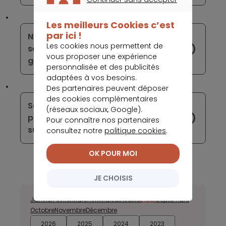
CONTINUER SANS ACCEPTER
Les meilleurs Cookies c’est
par ici !
N26 lance " Espaces " un nouveau
Les cookies nous permettent de
service d'épargne nouvelle
vous proposer une expérience
génération
personnalisée et des publicités
adaptées à vos besoins.
Des partenaires peuvent déposer
des cookies complémentaires
Société Générale rachète Lumo, une
(réseaux sociaux, Google).
plateforme de crowdfunding axée
Pour connaître nos partenaires
sur les énergies renouvelables
consultez notre
politique cookies
.
OK POUR MOI
JE CHOISIS
Janvier
Février
Mars
Avril
Mai
Juin
Juillet
Août
Septembre
Octobre
Novembre
Décembre
2026
2025
2024
2023