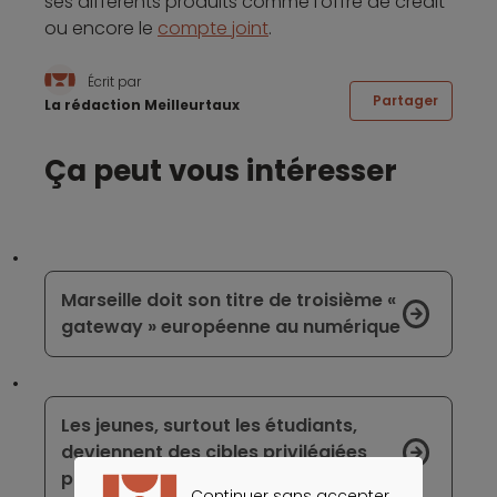
ses différents produits comme l’offre de crédit
ou encore le
compte joint
.
Écrit par
Partager
La rédaction Meilleurtaux
Ça peut vous intéresser
Marseille doit son titre de troisième «
gateway » européenne au numérique
Les jeunes, surtout les étudiants,
deviennent des cibles privilégiées
pour les banques
Continuer sans accepter