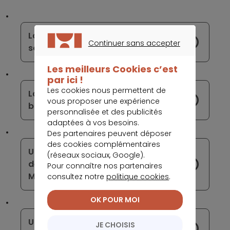
La nouvelle cryptomonnaie de la BCE
Continuer sans accepter
soulève quelques interrogations
CONTINUER SANS ACCEPTER
Les meilleurs Cookies c’est
par ici !
Les cookies nous permettent de
Lancement de My Nickel, la carte
vous proposer une expérience
bancaire personnalisable de Nickel
personnalisée et des publicités
adaptées à vos besoins.
Des partenaires peuvent déposer
des cookies complémentaires
Une carte bancaire biométrique en
(réseaux sociaux, Google).
développement chez Samsung et
Pour connaître nos partenaires
MasterCard
consultez notre
politique cookies
.
OK POUR MOI
Un compte bancaire créditeur peut
JE CHOISIS