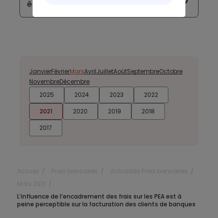
être à découvert
Janvier
Février
Mars
Avril
Juillet
Août
Septembre
Octobre
Novembre
Décembre
2025
2024
2023
2022
2021
2020
2019
2018
2017
Accueil
Frais bancaires
Actualités Frais bancaires
Mars 2021
L’influence de l’encadrement des frais sur les PEA est à
peine perceptible sur la facturation des clients de banques