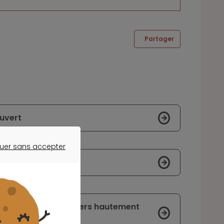
Partager
uvert
uer sans accepter
ER SANS ACCEPTER
 des départements
r faire face à l’univers hautement
roun