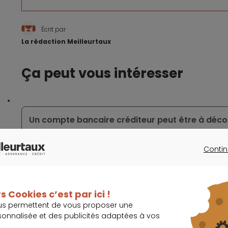
Écrit par
La rédaction Meilleurtaux
Ça peut vous intéresser
Un compte bancaire créditeur peut être à déco
Contin
CONTINU
Les tarifs bancaires varient aussi en fonction
s Cookies c’est par ici !
us permettent de vous proposer une
La fintech Diool est désormais mieux armée pou
sonnalisée et des publicités adaptées à vos
concurrentiel des paiements digitaux du Came