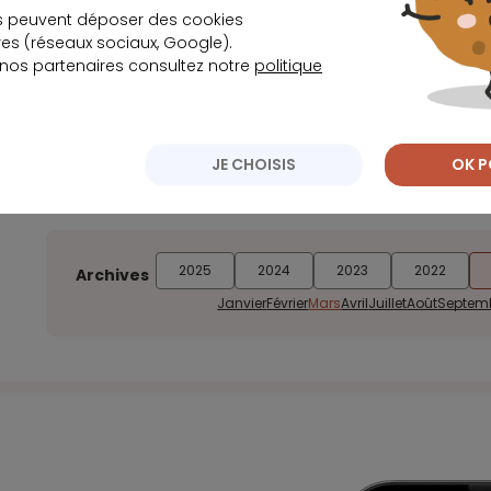
s peuvent déposer des cookies
s (réseaux sociaux, Google).
 nos partenaires consultez notre
politique
« 60 millions de consommateurs » exige un pla
successions
JE CHOISIS
OK P
2025
2024
2023
2022
Archives
Janvier
Février
Mars
Avril
Juillet
Août
Septem