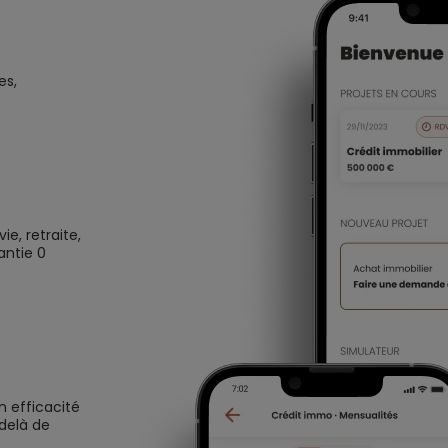
es,
e, retraite,
antie 0
n efficacité
 delà de