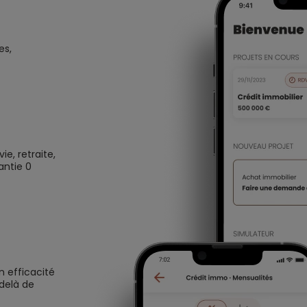
es,
e, retraite,
antie 0
n efficacité
 delà de