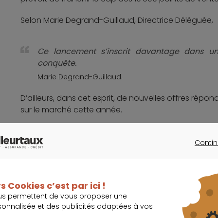
Selon Marie Degrand-Guillaud, Directrice Déléguée,
Ce lancement s’inscrit davantage dans un 
conquête.
Marie Degrand-Guillaud.
D’ailleurs, dans cet esprit, de nouvelles offres répon
sur le marché cette année.
IMPORTANT
Contin
L’amélioration de l’ergonomie du service figu
CONTINU
poursuite de l’intern
s Cookies c’est par ici !
Le compte distribué par les bureaux de tabac s’imp
us permettent de vous proposer une
représentations, sans compter 500 autres dont l’ag
sonnalisée et des publicités adaptées à vos
également celle de la préparation des lancements s