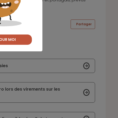
Partager
OUR MOI
sies
ro lors des virements sur les