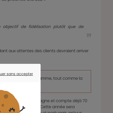
objectif de fidélisation plutôt que de
dant aux attentes des clients devraient arriver
uer sans accepter
re également au programme, tout comme la
ER SANS ACCEPTER
ationalisation.
lante en effet en Espagne et compte déjà 70
rément est en cours. Cette année sera
ur les marchés belge et portugais, prévus