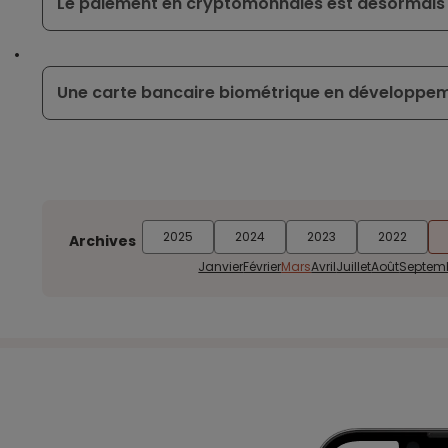
Le paiement en cryptomonnaies est désormais 
Une carte bancaire biométrique en développe
2025
2024
2023
2022
Archives
Janvier
Février
Mars
Avril
Juillet
Août
Septem