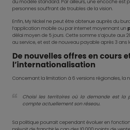
du modèle standard. Par ailleurs, une encoche est pr
personnes souffrant de troubles de la vision.
Enfin, My Nickel ne peut être obtenue auprès du bur
l’application mobile ou par internet moyennant un
p
délai moyen de 5 jours. Cette somme s’ajoute aux 
au service, et est de nouveau payable après 3 ans l
De nouvelles offres en cours e
l’internationalisation
Concernant la limitation à 6 versions régionales, l
Choisi les territoires où la demande est la p
compte actuellement son réseau.
Sa politique pourrait cependant évoluer en fonction 
prévoit de franchir le cap des 10 000 points de vente