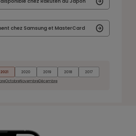
disponible chez Rakuten au Japon
ment chez Samsung et MasterCard
2021
2020
2019
2018
2017
bre
Octobre
Novembre
Décembre