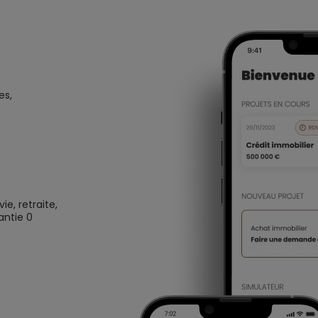
es,
e, retraite,
antie 0