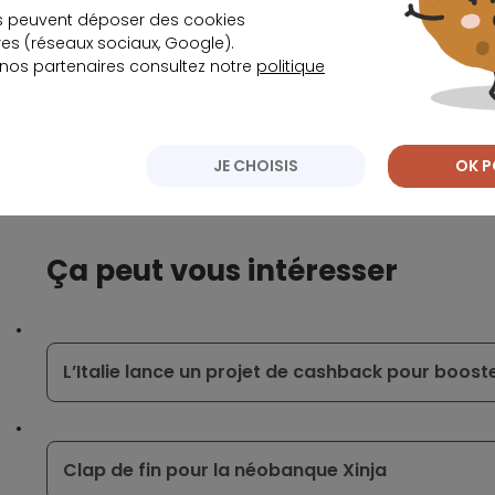
s peuvent déposer des cookies
10 euros de frais de courriel
s (réseaux sociaux, Google).
 nos partenaires consultez notre
politique
Ce sont les principaux frais, mais d’autres dépenses 
entend endiguer les risques de surendettement, un 
JE CHOISIS
OK P
Écrit par
La rédaction Meilleurtaux
Ça peut vous intéresser
L’Italie lance un projet de cashback pour boost
Clap de fin pour la néobanque Xinja