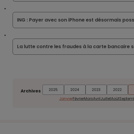
ING : Payer avec son iPhone est désormais poss
La lutte contre les fraudes à la carte bancaire s
2025
2024
2023
2022
Archives
Janvier
Février
Mars
Avril
Juillet
Août
Septem