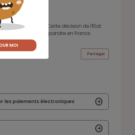
peuvent s’y ajouter. Cette décision de l’État
fléau qui tend à se répandre en France.
OUR MOI
Partager
er les paiements électroniques