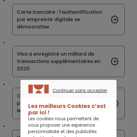
Carte bancaire : l’authentification
par empreinte digitale se
démocratise
Visa a enregistré un milliard de
transactions supplémentaires en
2020
Continuer sans accepter
Cession des TPE Ingenico : plusieurs
CONTINUER SANS ACCEPTER
prétendants au rachat ont déposé
Les meilleurs Cookies c’est
leurs offres
par ici !
Les cookies nous permettent de
vous proposer une expérience
personnalisée et des publicités