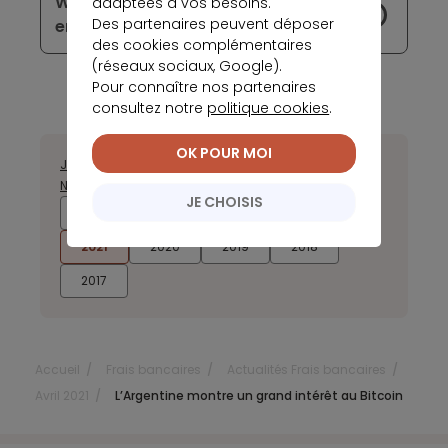
WeWork va accepter les paiements
adaptées à vos besoins.
Des partenaires peuvent déposer
en cryptomonnaies
des cookies complémentaires
(réseaux sociaux, Google).
Pour connaître nos partenaires
consultez notre
politique cookies
.
OK POUR MOI
Janvier
Février
Mars
Avril
Juillet
Août
Septembre
Octobre
Novembre
Décembre
JE CHOISIS
2025
2024
2023
2022
2021
2020
2019
2018
2017
Accueil
Frais bancaires
Actualités Frais bancaires
Avril 2021
L’Argentine montre un grand intérêt au Bitcoin