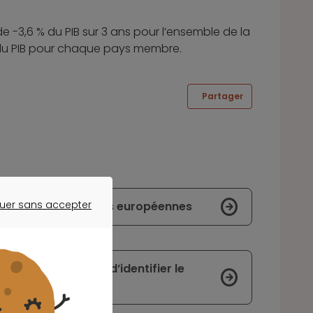
de -3,6 % du PIB sur 3 ans pour l’ensemble de la
du PIB pour chaque pays membre.
Partager
uer sans accepter
rées pour les banques européennes
ER SANS ACCEPTER
uête interne afin d’identifier le