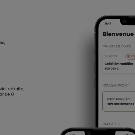
es,
e, retraite,
antie 0