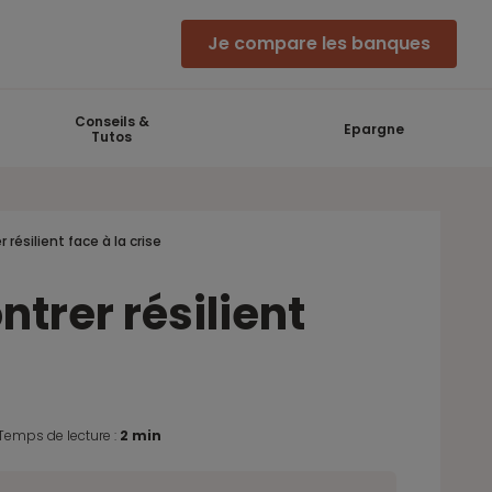
Je compare les banques
Conseils &
Epargne
Tutos
résilient face à la crise
trer résilient
Temps de lecture :
2 min