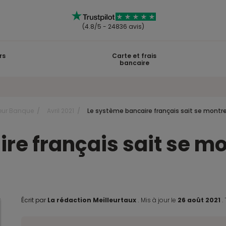
(4.8/5 - 24836 avis)
rs
Carte et frais
bancaire
eur Banque
Avril 2021
Le système bancaire français sait se montrer 
e français sait se mon
Écrit par
La rédaction Meilleurtaux
.
Mis à jour le
26 août 2021
.