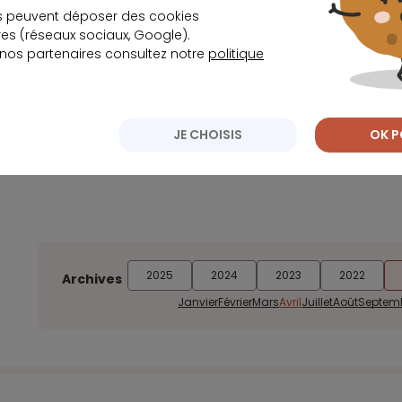
s peuvent déposer des cookies
s (réseaux sociaux, Google).
BNP Paribas vise deux grands noms de la banq
 nos partenaires consultez notre
politique
Les efforts pour contenir la hausse excessive d
JE CHOISIS
OK P
semblent porter leurs fruits
2025
2024
2023
2022
Archives
Janvier
Février
Mars
Avril
Juillet
Août
Septem