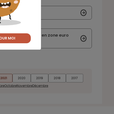
ue dématérialisée
es taux obligataires en zone euro
OUR MOI
2021
2020
2019
2018
2017
bre
Octobre
Novembre
Décembre