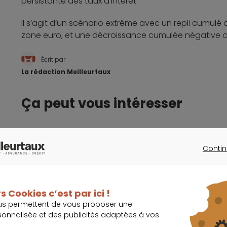
persistante des taux d’intérêt.
Il s’agit d’un scénario extrême avec un repli cumulé 
zone euro, et une décroissance cumulée négative 
Écrit par
La rédaction Meilleurtaux
Ça peut vous intéresser
Contin
La crise sanitaire a entrainé des pertes modé
CONTINU
s Cookies c’est par ici !
Les actionnaires du Crédit Suisse mènent une enq
us permettent de vous proposer une
responsable du scandale Archegos
sonnalisée et des publicités adaptées à vos