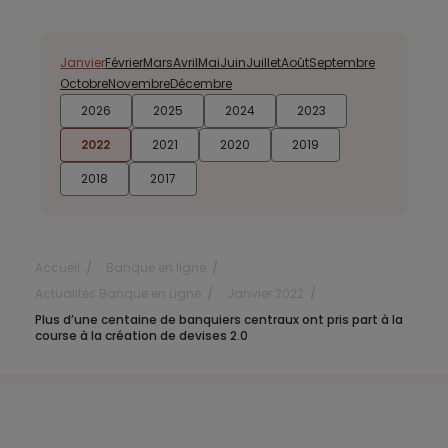
Janvier
Février
Mars
Avril
Mai
Juin
Juillet
Août
Septembre
Octobre
Novembre
Décembre
2026
2025
2024
2023
2022
2021
2020
2019
2018
2017
Accueil
Banque en ligne
Actualités Banque en Ligne
Janvier 2022
Plus d’une centaine de banquiers centraux ont pris part à la
course à la création de devises 2.0