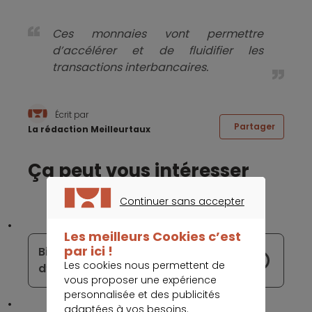
Ces monnaies vont permettre
d’accélérer et de fluidifier les
transactions interbancaires.
Écrit par
Partager
La rédaction Meilleurtaux
Ça peut vous intéresser
Continuer sans accepter
CONTINUER SANS ACCEPTER
Les meilleurs Cookies c’est
par ici !
Bitcoin : une année 2022 remplie
Les cookies nous permettent de
d’incertitudes
vous proposer une expérience
personnalisée et des publicités
adaptées à vos besoins.