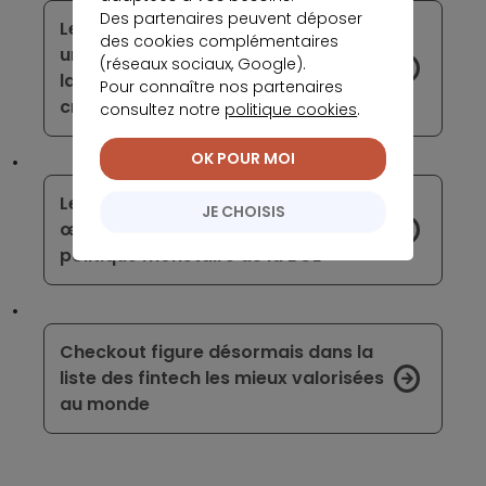
Des partenaires peuvent déposer
Les banques américaines misent sur
des cookies complémentaires
un nouveau stablecoin pour se tailler
(réseaux sociaux, Google).
la meilleure part sur le marché des
Pour connaître nos partenaires
cryptomonnaies
consultez notre
politique cookies
.
OK POUR MOI
Le nouveau patron de la Bundesbank
JE CHOISIS
œuvre pour le resserrement de la
politique monétaire de la BCE
Checkout figure désormais dans la
liste des fintech les mieux valorisées
au monde