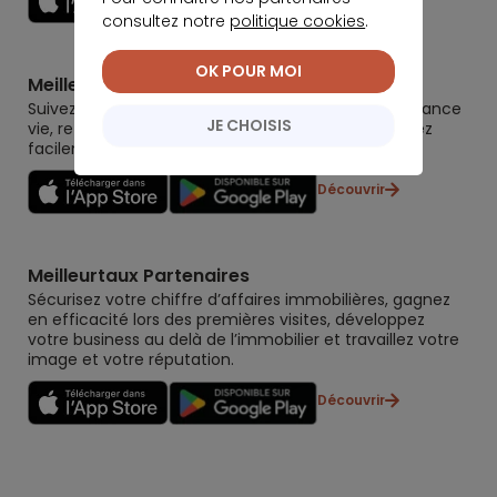
consultez notre
politique cookies
.
OK POUR MOI
Meilleurtaux Placement
Suivez la performance de tous vos contrats (assurance
JE CHOISIS
vie, retraite, immobilier, défiscalisation) et re-versez
facilement. Garantie 0 paperasse.
Découvrir
Meilleurtaux Partenaires
Sécurisez votre chiffre d’affaires immobilières, gagnez
en efficacité lors des premières visites, développez
votre business au delà de l’immobilier et travaillez votre
image et votre réputation.
Découvrir