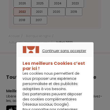
2026
2025
2024
2023
2022
2021
2020
2019
2018
2017
Accueil
Banque en ligne
Actualités Banque en Ligne
Juillet 2022
Continuer sans accepter
CONTINUER SANS ACCEPTER
Les meilleurs Cookies c’est
par ici !
Les cookies nous permettent de
Tout Meilleurtaux dans votre poche
vous proposer une expérience
personnalisée et des publicités
adaptées à vos besoins.
Meilleurtaux
Des partenaires peuvent déposer
Libérez le potentiel de vos projets : préparez-les, suivez-
des cookies complémentaires
les, accomplissez-les.
(réseaux sociaux, Google).
Pour connaître nos partenaires
Découvrir