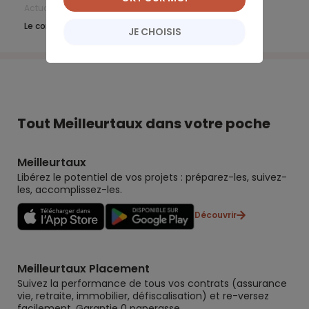
Actualités Banque en Ligne
Mai 2018
Le compte bancaire le mieux adapté aux freelances
JE CHOISIS
Tout Meilleurtaux dans votre poche
Meilleurtaux
Libérez le potentiel de vos projets : préparez-les, suivez-
les, accomplissez-les.
Découvrir
Meilleurtaux Placement
Suivez la performance de tous vos contrats (assurance
vie, retraite, immobilier, défiscalisation) et re-versez
facilement. Garantie 0 paperasse.