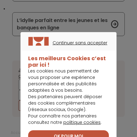
L’idylle parfait entre les jeunes et les
banques en ligne
Continuer sans accepter
CONTINUER SANS ACCEPTER
Les meilleurs Cookies c’est
par ici !
Janvier
Février
Mars
Avril
Mai
Juin
Juillet
Août
Septembre
Les cookies nous permettent de
Octobre
Novembre
Décembre
vous proposer une expérience
personnalisée et des publicités
2026
2025
2024
2023
adaptées à vos besoins.
2022
2021
2020
2019
Des partenaires peuvent déposer
des cookies complémentaires
2018
2017
(réseaux sociaux, Google).
Pour connaître nos partenaires
consultez notre
politique cookies
.
Accueil
Banque en ligne
OK POUR MOI