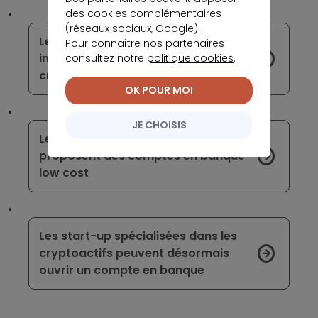
des cookies complémentaires
(réseaux sociaux, Google).
Le Crédit Agricole Atlantique Vendée
Pour connaître nos partenaires
interdit les investissements en
consultez notre
politique cookies
.
cryptomonnaies
OK POUR MOI
JE CHOISIS
Les banques polynésiennes
proposent des comptes en banque
low cost
Les start-up spécialisées dans les
cryptoactifs peuvent désormais
ouvrir un compte en banque