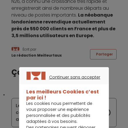
N26, a connu une croissance très rapide et
enregistrerait ainsi de nombreux départs au
niveau de postes importants.
La néobanque
londonienne revendique actuellement
près de 550 000 clients en France et plus de
3,5 millions utilisateurs en Europe.
Écrit par
Partager
La rédaction Meilleurtaux
Ça peut vous intéresser
Continuer sans accepter
CONTINUER SANS ACCEPTER
Les meilleurs Cookies c’est
par ici !
Les cookies nous permettent de
Les agrégateurs aident les
vous proposer une expérience
consommateurs à mieux gérer leur
personnalisée et des publicités
argent
adaptées à vos besoins.
Des partenaires peuvent déposer