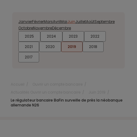
Janvier
Février
Mars
Avril
Mai
Juin
Juillet
Août
Septembre
Octobre
Novembre
Décembre
2025
2024
2023
2022
2021
2020
2019
2018
2017
Accueil
Ouvrir un compte bancaire
Actualités Ouvrir un compte bancaire
Juin 2019
Le régulateur bancaire BaFin surveille de près la néobanque
allemande N26