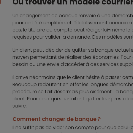
Où trouver un modèle courri
Un changement de banque renvoie à une démarche co
pourtant été simplifiée, et l’établissement bancaire
cas, le titulaire du compte peut rédiger lui-même le cou
requises pour valider la demande. Des modèles sont
Un client peut décider de quitter sa banque actuelle p
moyen permettant de réaliser des économies. Pour d
besoin ou une envie d’accéder à des services supp
Il arrive néanmoins que le client hésite à passer c
Beaucoup redoutent en effet les longues démarches.
procédure se fait désormais plus aisément. La banque
client. Pour ceux qui souhaitent quitter leur prestata
suivre.
Comment changer de banque ?
Il ne suffit pas de vider son compte pour que celui-ci