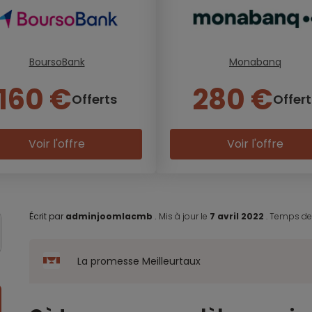
BoursoBank
Monabanq
160 €
280 €
Offerts
Offert
Voir l'offre
Voir l'offre
Écrit par
adminjoomlacmb
.
Mis à jour le
7 avril 2022
.
Temps de 
La promesse Meilleurtaux