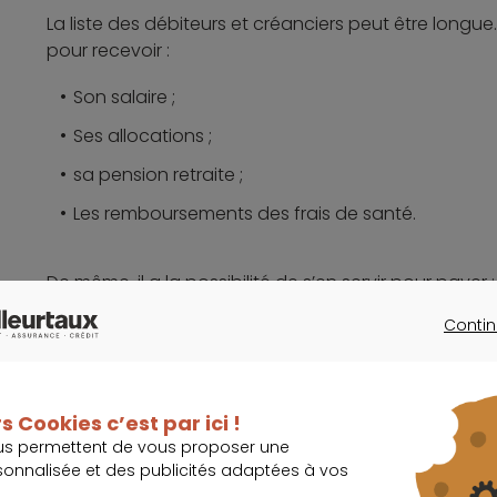
La liste des débiteurs et créanciers peut être longue
pour recevoir :
Son salaire ;
Ses allocations ;
sa pension retraite ;
Les remboursements des frais de santé.
De même, il a la possibilité de s’en servir pour payer :
Contin
Les impôts ;
CONTINU
Les factures d’énergie ;
Le loyer ;
s Cookies c’est par ici !
Les primes d’assurances.
us permettent de vous proposer une
sonnalisée et des publicités adaptées à vos