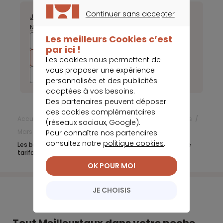
Continuer sans accepter
Janvier
Février
Mars
Avril
Juillet
Août
Septembre
Octobre
CONTINUER SANS ACCEPTER
Novembre
Décembre
Les meilleurs Cookies c’est
2025
2024
2023
2022
par ici !
2021
2020
2019
2018
Les cookies nous permettent de
vous proposer une expérience
2017
personnalisée et des publicités
adaptées à vos besoins.
Des partenaires peuvent déposer
des cookies complémentaires
Accueil
Frais bancaires
Actualités Frais bancaires
(réseaux sociaux, Google).
Mars 2021
Pour connaître nos partenaires
consultez notre
politique cookies
.
Les banques continuent d’entretenir le flou sur leur grille
tarifaire
OK POUR MOI
JE CHOISIS
Tout Meilleurtaux dans votre poche