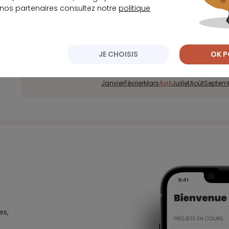
 nos partenaires consultez notre
politique
JE CHOISIS
OK P
2025
2024
2023
2022
Archives
Janvier
Février
Mars
Avril
Juillet
Août
Septem
es,