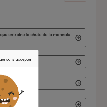
urque entraine la chute de la monnaie
uer sans accepter
 chèque
ER SANS ACCEPTER
cratise