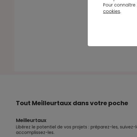
Pour connaître
cookies
.
Tout Meilleurtaux dans votre poche
Meilleurtaux
Libérez le potentiel de vos projets : préparez-les, suivez-l
accomplissez-les.