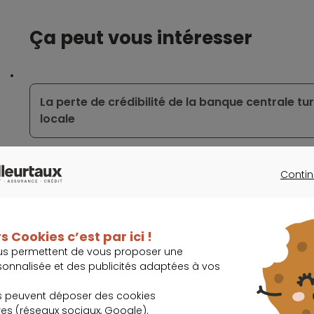
Ça peut vous intéresser
La perte de crédibilité de la banque centrale t
locale
Contin
Le paiement par carte prend l’avantage sur le
CONTINU
s Cookies c’est par ici !
PayPal enrichit son offre
us permettent de vous proposer une
sonnalisée et des publicités adaptées à vos
s peuvent déposer des cookies
Paiement fractionné : une pratique qui se démo
s (réseaux sociaux, Google).