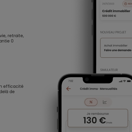
e, retraite,
antie 0
n efficacité
 delà de