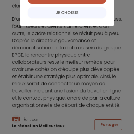
élargi dans cette situation.
JE CHOISIS
D’un côté, les liens d’affections entre collègues,
fournisseurs et clients s’améliorent et d’un
autre, le cadre relationnel se réduit peu à peu.
D’après le directeur gouvernance et
démocratisation de la data au sein du groupe
BPCE, la rencontre physique entre
collaborateurs reste le meilleur remède pour
avoir une cohésion d’équipe plus développée
et établir une stratégie plus optimale. Ainsi, le
mieux serait de concocter un moyen de
travailler, incluant une fusion du travail en ligne
et le contact physique, ancré de par la culture
organisationnelle de départ de chaque entité.
Écrit par
Partager
La rédaction Meilleurtaux