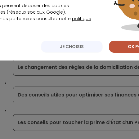
s peuvent déposer des cookies
Ça peut vous intéresser
s (réseaux sociaux, Google).
 nos partenaires consultez notre
politique
2018, l’année de toutes les hausses
JE CHOISIS
OK P
Le changement des règles de la domiciliation d
Des conseils utiles pour optimiser ses finances
Les conseils pour toucher la prime d’État d’un P