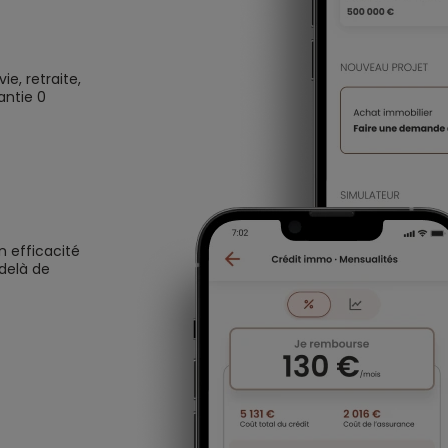
e, retraite,
antie 0
n efficacité
 delà de