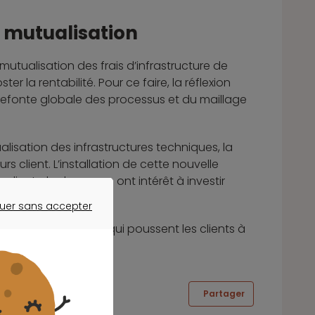
e mutualisation
mutualisation des frais d’infrastructure de
 la rentabilité. Pour ce faire, la réflexion
 refonte globale des processus et du maillage
ualisation des infrastructures techniques, la
s client. L’installation de cette nouvelle
 clients, les banques ont intérêt à investir
novateurs.
uer sans accepter
ER SANS ACCEPTER
ue une des raisons qui poussent les clients à
Partager