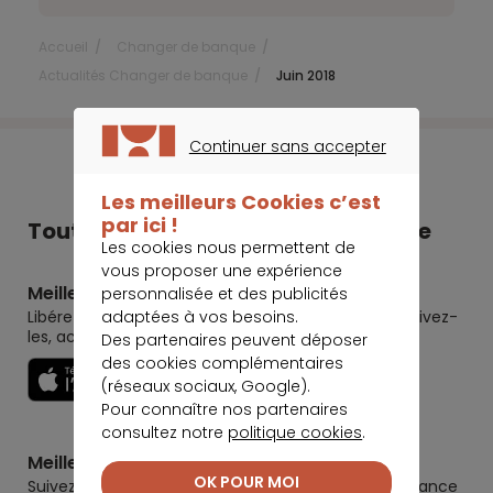
Accueil
Changer de banque
Actualités Changer de banque
Juin 2018
Continuer sans accepter
CONTINUER SANS ACCEPTER
Les meilleurs Cookies c’est
par ici !
Tout Meilleurtaux dans votre poche
Les cookies nous permettent de
vous proposer une expérience
Meilleurtaux
personnalisée et des publicités
adaptées à vos besoins.
Libérez le potentiel de vos projets : préparez-les, suivez-
les, accomplissez-les.
Des partenaires peuvent déposer
des cookies complémentaires
Découvrir
(réseaux sociaux, Google).
Pour connaître nos partenaires
consultez notre
politique cookies
.
Meilleurtaux Placement
OK POUR MOI
Suivez la performance de tous vos contrats (assurance