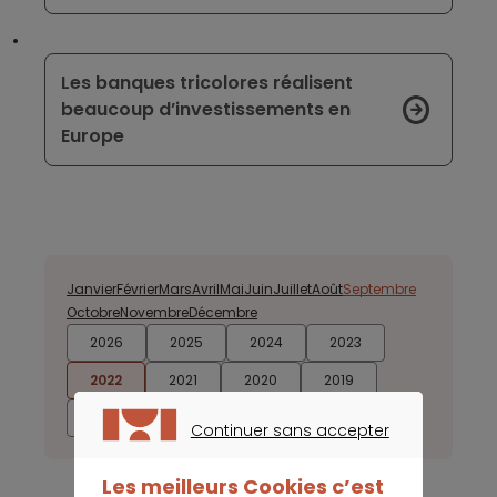
Les banques tricolores réalisent
beaucoup d’investissements en
Europe
Janvier
Février
Mars
Avril
Mai
Juin
Juillet
Août
Septembre
Octobre
Novembre
Décembre
2026
2025
2024
2023
2022
2021
2020
2019
2018
2017
Continuer sans accepter
CONTINUER SANS ACCEPTER
Les meilleurs Cookies c’est