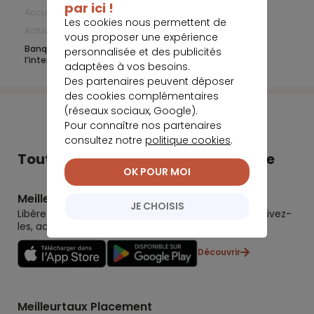
par ici !
Accueil
Banque en ligne
Les cookies nous permettent de
Actualités Banque en Ligne
Septembre 2022
vous proposer une expérience
Banque en ligne : Nickel poursuit son expansion à
personnalisée et des publicités
l’international
adaptées à vos besoins.
Des partenaires peuvent déposer
des cookies complémentaires
(réseaux sociaux, Google).
Pour connaître nos partenaires
consultez notre
politique cookies
.
Tout Meilleurtaux dans votre poche
OK POUR MOI
Meilleurtaux
JE CHOISIS
Libérez le potentiel de vos projets : préparez-les, suivez-
les, accomplissez-les.
Découvrir
Meilleurtaux Placement