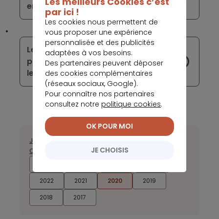
Les meilleurs Cookies c’est
en France
par ici !
Les cookies nous permettent de
vous proposer une expérience
personnalisée et des publicités
Les banques de réseau perdent de
adaptées à vos besoins.
plus en plus de clients au profit de
Des partenaires peuvent déposer
leurs concurrentes numériques
des cookies complémentaires
(réseaux sociaux, Google).
Pour connaître nos partenaires
consultez notre
politique cookies
.
OK POUR MOI
Janvier
Février
Mars
Avril
Mai
Juin
Juillet
Août
Septembre
JE CHOISIS
Octobre
Novembre
Décembre
2026
2025
2024
2023
2022
2021
2020
2019
2018
2017